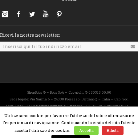
Instagram
Facebook
Twitter
YouTube
Pinterest
Ricevi la nostra newsletter:
ShopBolis ® – Bolis SpA – Copyright © 050315.00.00
Sede legale: Via Sarma 6 – 24030 Presezzo (Bergamo) – Italia – Cap. Soc.
Euro 1.228.500 i.v. Registro Imprese di Bergamo – C.F. e P.IVA IT00229560164 –
REA 42732 GTIN/EAN 8001565[00000-99999][0-9]
Utilizziamo cookie per favorire l'utilizzo del sito e ottimizzarne
Info line :
+39 035 467555
– Customer service :
l'esperienza di navigazione. Continuando la visita del sito l'utente
customerservice@shopbolis.com
accetta l'utilizzo dei cookie.
Accetta
Rifiuta